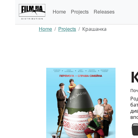
Home
Projects
Releases
Home
Projects
Крашанка
Поч
Род
бат
ди
вп