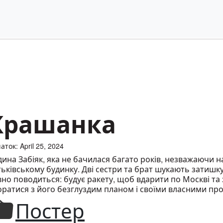
Крашанка
аток: April 25, 2024
ина Забіяк, яка не бачилася багато років, незважаючи н
ьківському будинку. Дві сестри та брат шукають затишку
вно поводиться: будує ракету, щоб вдарити по Москві та
оратися з його безглуздим планом і своїми власними пр
Постер