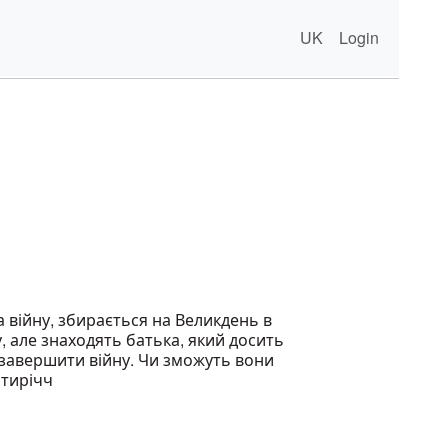
UK
Login
а війну, збирається на Великдень в
, але знаходять батька, який досить
 завершити війну. Чи зможуть вони
отирічч