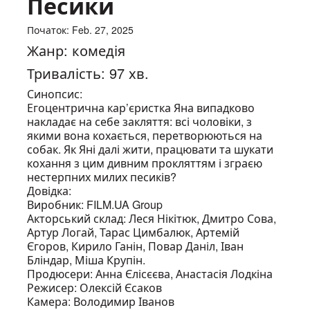
Песики
Початок: Feb. 27, 2025
Жанр: комедія
Тривалість: 97 хв.
Синопсис:
Егоцентрична кар’єристка Яна випадково
накладає на себе закляття: всі чоловіки, з
якими вона кохається, перетворюються на
собак. Як Яні далі жити, працювати та шукати
кохання з цим дивним прокляттям і зграєю
нестерпних милих песиків?
Довідка:
Виробник: FILM.UA Group
Акторський склад: Леся Нікітюк, Дмитро Сова,
Артур Логай, Тарас Цимбалюк, Артемій
Єгоров, Кирило Ганін, Повар Даніл, Іван
Бліндар, Міша Крупін.
Продюсери: Анна Єлісєєва, Анастасія Лодкіна
Режисер: Олексій Єсаков
Камера: Володимир Іванов