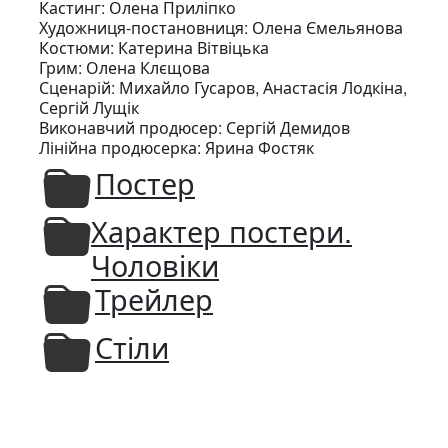
Кастинг: Олена Приліпко
Художниця-постановниця: Олена Ємельянова
Костюми: Катерина Вітвіцька
Грим: Олена Клєщова
Сценарій: Михайло Гусаров, Анастасія Лодкіна,
Сергій Лущік
Виконавчий продюсер: Сергій Демидов
Лінійна продюсерка: Ярина Фостяк
Постер
Характер постери.
Чоловіки
Трейлер
Стіли