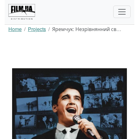
Home
Projects
Яремчук: Незрівнянний св…