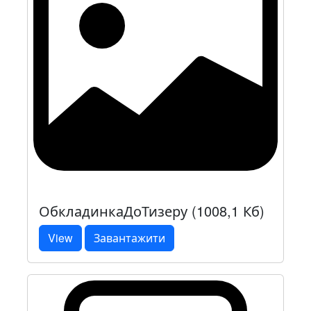
ОбкладинкаДоТизеру (1008,1 Кб)
View
Завантажити