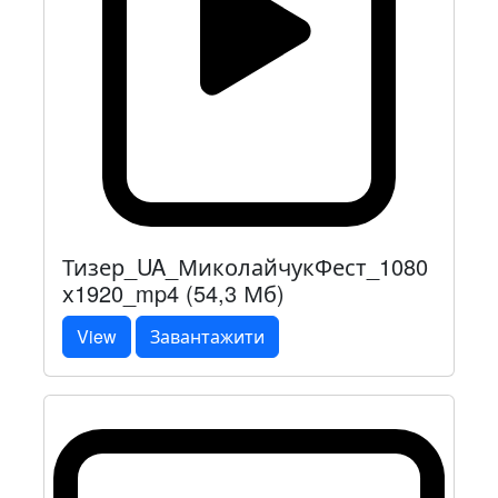
Тизер_UA_МиколайчукФест_1080
х1920_mp4 (54,3 Мб)
View
Завантажити