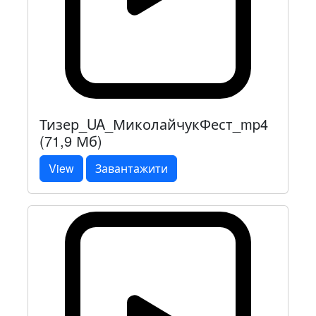
Тизер_UA_МиколайчукФест_mp4
(71,9 Мб)
View
Завантажити