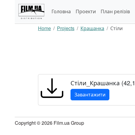
Головна
Проекти
План релізів
Home
Projects
Крашанка
Стіли
Стіли_Крашанка (42,
Завантажити
Copyright © 2026 Film.ua Group