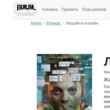
Головна
Проекти
План релізів
Home
Projects
Лишайся онлайн
Поч
Жа
Го
чол
яки
нам
зал