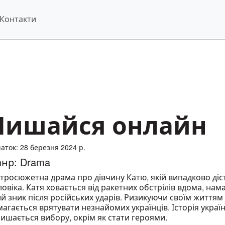
Контакти
Лишайся онлайн
аток: 28 березня 2024 р.
нр: Drama
стросюжетна драма про дівчину Катю, якій випадково ді
овіка. Катя ховається від ракетних обстрілів вдома, на
й зник після російських ударів. Ризикуючи своїм життям
агається врятувати незнайомих українців. Історія українц
ишається вибору, окрім як стати героями.