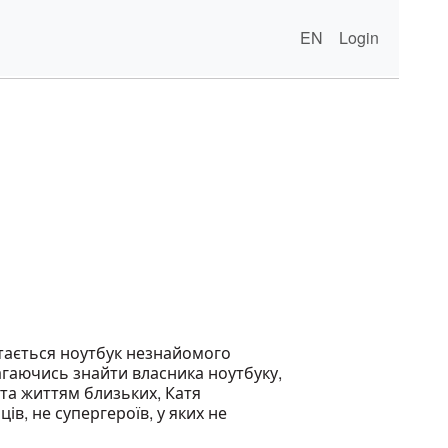
EN
Login
стається ноутбук незнайомого
магаючись знайти власника ноутбуку,
 та життям близьких, Катя
ів, не супергероїв, у яких не