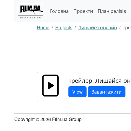
Головна
Проекти
План релізів
Home
Projects
Лишайся онлайн
Тре
Трейлер_Лишайся онл
View
Завантажити
Copyright © 2026 Film.ua Group