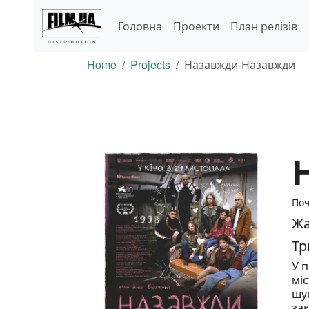
Головна
Проекти
План релізів
Home
Projects
Назавжди-Назавжди
Поч
Жа
Тр
У п
міс
шу
зак