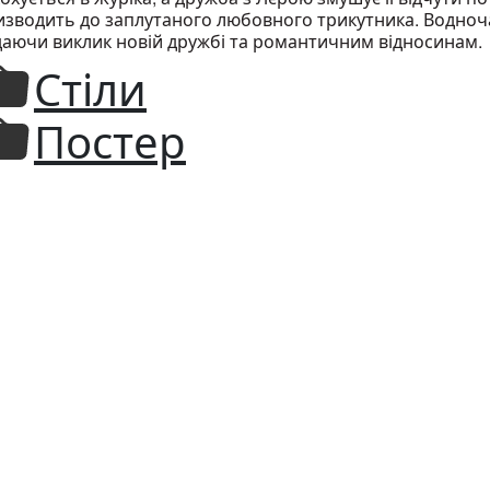
зводить до заплутаного любовного трикутника. Водночас
даючи виклик новій дружбі та романтичним відносинам.
Стіли
Постер