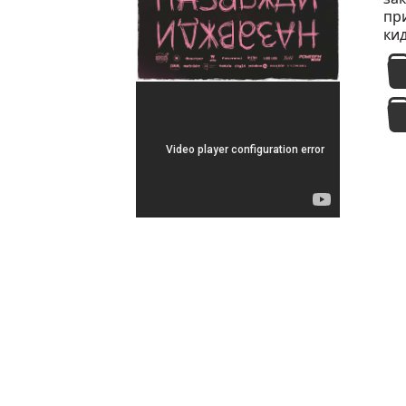
при
ки