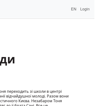
EN
Login
жди
Тоня переходить зі школи в центрі
анії відчайдушної молоді. Разом вони
істичного Києва. Незабаром Тоня
яг до її брата Сані. Все це