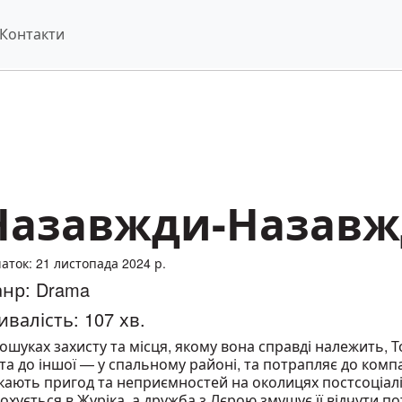
Контакти
Назавжди-Назав
аток: 21 листопада 2024 р.
нр: Drama
ивалість: 107 хв.
ошуках захисту та місця, якому вона справді належить, 
та до іншої — у спальному районі, та потрапляє до комп
кають пригод та неприємностей на околицях постсоціал
охується в Журіка, а дружба з Лєрою змушує її відчути пот