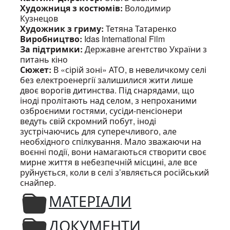
Художниця з костюмів:
Володимир
Кузнецов
Художник з гриму:
Тетяна Татаренко
Виробництво:
Idas International Film
За підтримки:
Державне агентство України з
питань кіно
Сюжет:
В «сірій зоні» АТО, в невеличкому селі
без електроенергії залишилися жити лише
двоє ворогів дитинства. Під снарядами, що
іноді пролітають над селом, з непроханими
озброєними гостями, сусіди-пенсіонери
ведуть свій скромний побут, іноді
зустрічаючись для суперечливого, але
необхідного спілкування. Мало зважаючи на
воєнні події, вони намагаються створити своє
мирне життя в небезпечній місцині, але все
руйнується, коли в селі з’являється російський
снайпер.
МАТЕРІАЛИ
ДОКУМЕНТИ