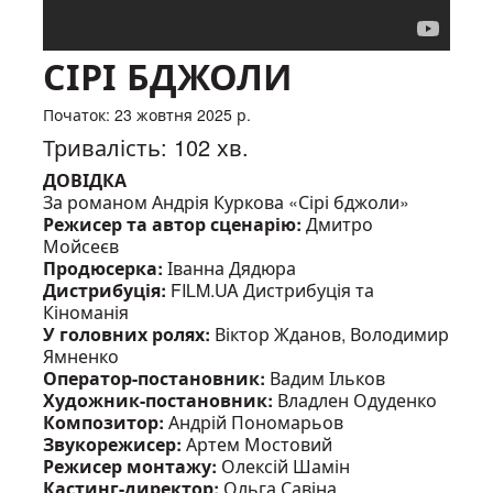
СІРІ БДЖОЛИ
Початок: 23 жовтня 2025 р.
Тривалість: 102 хв.
ДОВІДКА
За романом Андрія Куркова «Сірі бджоли»
Режисер та автор сценарію:
Дмитро
Мойсеєв
Продюсерка:
Іванна Дядюра
Дистрибуція:
FILM.UA Дистрибуція та
Кіноманія
У головних ролях:
Віктор Жданов, Володимир
Ямненко
Оператор-постановник:
Вадим Ільков
Художник-постановник:
Владлен Одуденко
Композитор:
Андрій Пономарьов
Звукорежисер:
Артем Мостовий
Режисер монтажу:
Олексій Шамін
Кастинг-директор:
Ольга Савіна