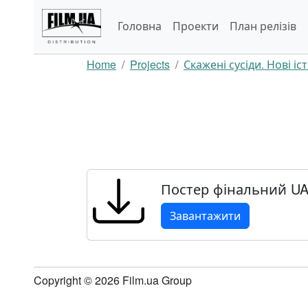
Головна
Проекти
План релізів
Home
Projects
Скажені сусіди. Нові іс
Постер фінальний UA 
Завантажити
Copyright © 2026 Film.ua Group