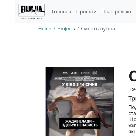
Головна
Проекти
План релізів
Home
Projects
Смерть путіна
Поч
Тр
По
ста
Що 
жит
як