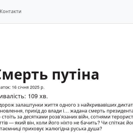
Контакти
Смерть путіна
аток: 16 січня 2025 р.
ивалість: 109 хв.
дорож залаштунки життя одного з найкривавіших диктатор
новлення, прихід до влади і… жадана смерть президента
стоїть за десятками розв’язаних війн, сотнями терорист
тів — який він, коли його ніхто не бачить? Чи спіткає йо
і таємниці приховує жалюгідна руська душа?