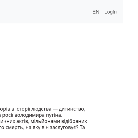
EN
Login
ів в історії людства — дитинство,
 росії володимира путіна.
ичних актів, мільйонами відібраних
го смерть, на яку він заслуговує? Та